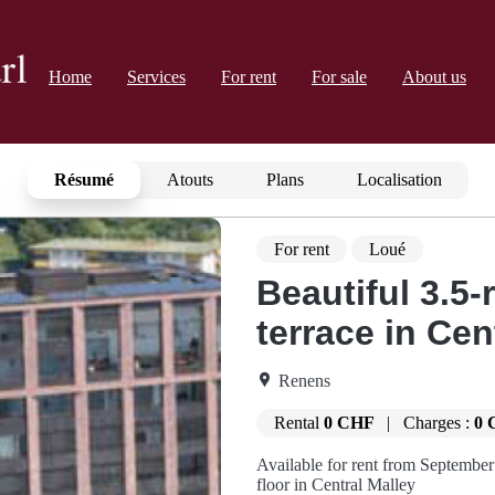
Home
Services
For rent
For sale
About us
Résumé
Atouts
Plans
Localisation
For rent
Loué
Beautiful 3.5
terrace in Cen
Renens
Rental
0 CHF
|
Charges :
0 
Available for rent from September
floor in Central Malley