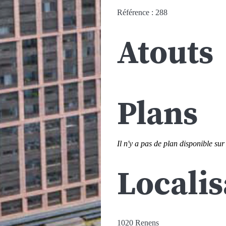
Référence : 288
Atouts
Plans
Il n'y a pas de plan disponible sur
Localis
1020 Renens