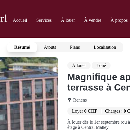
Accueil
Services
À louer
À vendre
À propos
Résumé
Atouts
Plans
Localisation
À louer
Loué
Magnifique ap
terrasse à Cen
Renens
Loyer
0 CHF
|
Charges :
0 
À louer dès le 1er septembre (ou 
étage à Central Malley