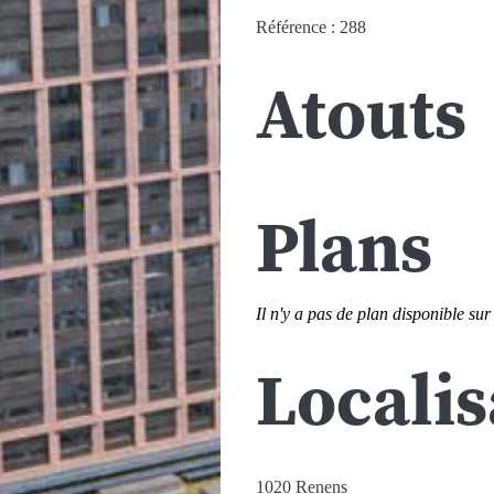
Référence : 288
Atouts
Plans
Il n'y a pas de plan disponible sur
Localis
1020 Renens