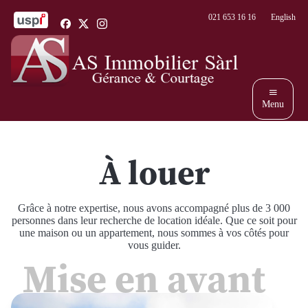
Panneau de gestion des cookies
021 653 16 16
English
Menu
Accueil
À louer
Services
À louer
Grâce à notre expertise, nous avons accompagné plus de 3 000
personnes dans leur recherche de location idéale. Que ce soit pour
une maison ou un appartement, nous sommes à vos côtés pour
À vendre
vous guider.
Mise en avant
À propos